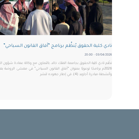
نادي كلية الحقوق يُنظِّم برنامج “آفاق القانون السياحي”
03/04/2026 - 20:00
2026م برنامجًا توعويًا بعنوان “آفاق القانون السياحي” في ممشى الروضة
وأنشطة مبادرة أجاويد (4)، في إطار جهوده لنشر