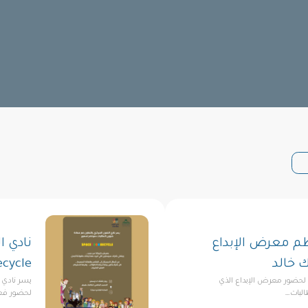
ظِّم معرض الإبداع
نادي ا
 خالد
ecycle
ع لحضور معرض الإبداع الذي
يسر نادي 
لبات…
لحضور فعالية n Recycle