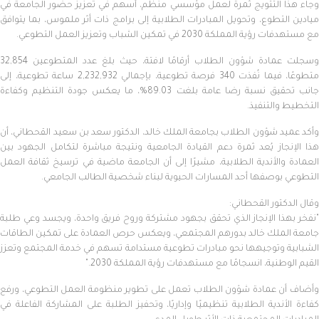
وجاء هذا التتويج ثمرةً لعمل مؤسسي منظم، أسهم في تعزيز حضور الجامعة في
ميادين التطوع، وتحويل المبادرات الطلابية إلى برامج ذات أثر ملموس، بما يتوافق
مع مستهدفات رؤية المملكة 2030 في تمكين الشباب وتعزيز العمل التطوعي.
وسجلت عمادة شؤون الطلاب أرقامًا لافتة، حيث بلغ عدد المتطوعين 32,854
متطوعًا، فيما نُفذت 340 فرصة تطوعية، بإجمالي 2,232,932 ساعة تطوعية، إلى
جانب تحقيق نسبة رضا عامة بلغت 89.03%، ما يعكس جودة التنظيم وكفاءة
التخطيط والتنفيذ.
وأكد عميد شؤون الطلاب بجامعة الملك خالد، الدكتور سعد بن سعيد القحطاني، أن
هذا الإنجاز يُعد ثمرة دعم القيادة الجامعية ونتيجة مباشرة لتكامل الجهود بين
العمادة والأندية الطلابية، مشيرًا إلى أن الجامعة ماضية في ترسيخ ثقافة العمل
التطوعي بوصفها أحد المسارات الحيوية لبناء شخصية الطالب الجامعي.
وقال الدكتور القحطاني:
"نفخر بهذا الإنجاز الذي تحقق بجهود مشتركة وروح فريق واحدة، ويجسد وعي طلبة
جامعة الملك خالد بدورهم المجتمعي، ويعكس حرص العمادة على تمكين الطاقات
الشبابية وتوجيهها نحو مبادرات تطوعية مستدامة تسهم في خدمة المجتمع وتعزز
القيم الوطنية، انسجامًا مع مستهدفات رؤية المملكة 2030."
وأضاف أن عمادة شؤون الطلاب تعمل على تطوير منظومة العمل التطوعي، ورفع
كفاءة الأندية الطلابية تنظيميًا وإداريًا، وتحفيز الطلبة على المشاركة الفاعلة في