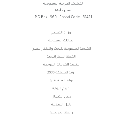
المملكة العربية السعودية
عسير - أبها
P.O.Box : 960 - Postal Code : 61421
روابط
وزارة التعليم
الفوتر
البيانات المفتوحة
الشبكة السعودية للبحث والابتكار معين
الخطة الاستراتيجية
منصة الخدمات الموحدة
رؤية المملكة 2030
بوابة المبتعثين
تقييم البوابة
دليل الاتصال
دليل السلامة
رابطة الخريجين