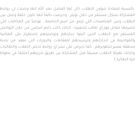
بالنسبة لعمادة شؤون الطلاب كان لها الفضل بعد الله انها وصلت لي روابط
المشاركة بشكل مستمر من خلال تويتر ، وحرصت دائماً انها تكون حلقة وصل بين
الطلاب وبين المنافسات اللي ترفع من اسم الجامعة ، عوضاً عن المكافات التي
تصرفها مقابل فوز اي طالب لتحفيزه ، كذلك كانت داعم اساسي من خلال التواصل
المستمر مع الطلاب الذين اثبتوا جدارتهم وتوصيتهم باستمرار على المثابرة
والمواصلة في انجازاتهم وترشيحهم للمقابلات والدورات التي تعقد من بلدية
منطقة عسير لتطويرهم ، كما تحرص على نشر اي روابط تخص الطلاب والطالبات
وكذلك تهيئة الطلاب مسبقاً قبل المشاركة عن طريق تدريبهم (مثلما في بطولة
كرة الطائرة ).