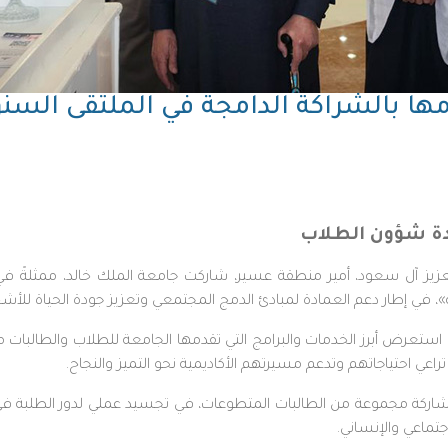
مها بالشراكة الدامجة في الملتقى الس
دة شؤون الطلاب
لعزيز آل سعود، أمير منطقة عسير، شاركت جامعة الملك خالد، ممثلةً 
، في إطار دعم العمادة لمبادئ الدمج المجتمعي وتعزيز جودة الحياة للأ
عرض أبرز الخدمات والبرامج التي تقدمها الجامعة للطلاب والطالبات من
اعي احتياجاتهم وتدعم مسيرتهم الأكاديمية نحو التميز والنجاح.
ركة مجموعة من الطالبات المتطوعات، في تجسيد عملي لدور الطلبة في 
جتماعي والإنساني.