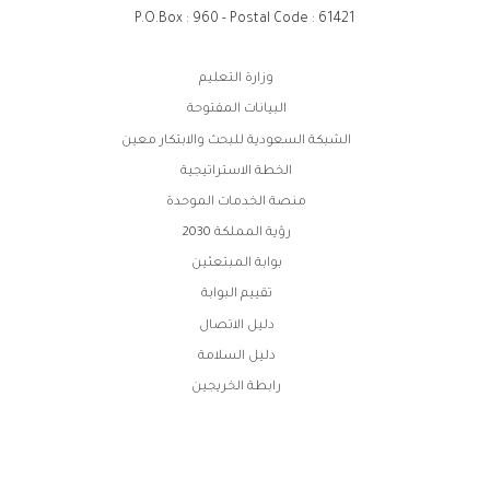
P.O.Box : 960 - Postal Code : 61421
روابط
وزارة التعليم
الفوتر
البيانات المفتوحة
الشبكة السعودية للبحث والابتكار معين
الخطة الاستراتيجية
منصة الخدمات الموحدة
رؤية المملكة 2030
بوابة المبتعثين
تقييم البوابة
دليل الاتصال
دليل السلامة
رابطة الخريجين