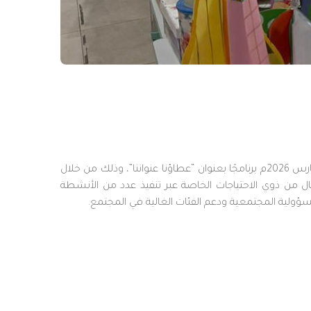
نظّم نادي كلية التمريض بمحايل عسير بجامعة الملك خالد، بالتعاون مع وكالة عمادة شؤون الطلاب لشؤون الطالبات، يوم الثلاثاء 3 مارس 2026م برنامجًا بعنوان “عطاؤنا عنواننا”، وذلك من خلال
ى إدخال الفرح والسرور إلى قلوب الأطفال من ذوي الاحتياجات الخاصة عبر تنفيذ عدد من الأنشطة
مسؤولية المجتمعية ودعم الفئات الغالية في المجتمع.