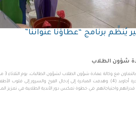
ُنظِّم برنامج “عطاؤنا عنواننا”
ة شؤون الطلاب
زيارة ميدانية إلى مركز عبور للرعاية النهارية، ضمن برامج مبادرة أجاويد (4). وهدفت المبادرة إل
ع قدراتهم واحتياجاتهم، في خطوة تعكس دور الأندية الطلابية في تعزيز ال