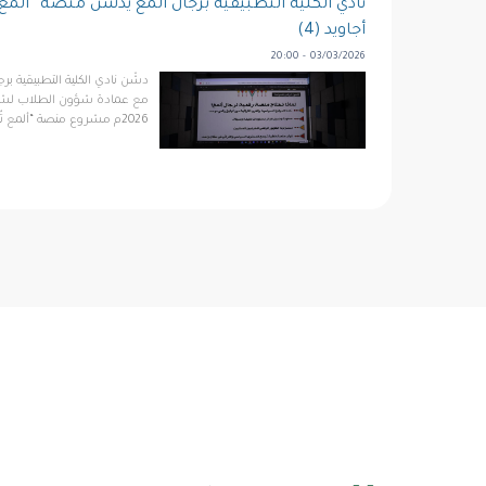
نادي الكلية التطبيقية برجال ألمع يُدشِّن منصة “ألمع
أجاويد (4)
03/03/2026 - 20:00
دشّن نادي الكلية التطبيقية برج
2026م مشروع منصة “ألمع تُرى” الرقمية في مركز زو