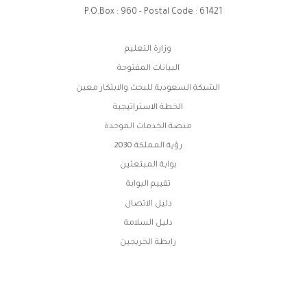
P.O.Box : 960 - Postal Code : 61421
روابط
وزارة التعليم
الفوتر
البيانات المفتوحة
الشبكة السعودية للبحث والابتكار معين
الخطة الاستراتيجية
منصة الخدمات الموحدة
رؤية المملكة 2030
بوابة المبتعثين
تقييم البوابة
دليل الاتصال
دليل السلامة
رابطة الخريجين