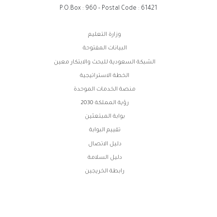
P.O.Box : 960 - Postal Code : 61421
روابط
وزارة التعليم
الفوتر
البيانات المفتوحة
الشبكة السعودية للبحث والابتكار معين
الخطة الاستراتيجية
منصة الخدمات الموحدة
رؤية المملكة 2030
بوابة المبتعثين
تقييم البوابة
دليل الاتصال
دليل السلامة
رابطة الخريجين