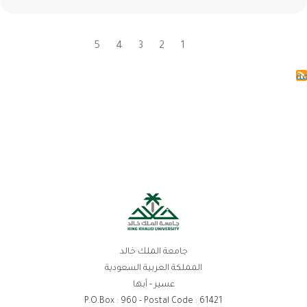
1
2
Current
3
الصفحة
4
الصفحة
5
الصفحة
الصفحة
Pagination
page
جامعة الملك خالد
المملكة العربية السعودية
عسير - أبها
P.O.Box : 960 - Postal Code : 61421