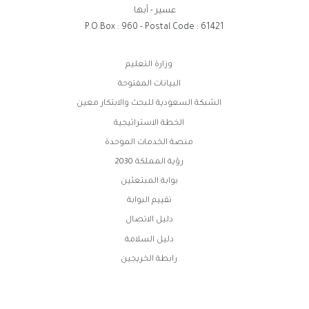
عسير - أبها
P.O.Box : 960 - Postal Code : 61421
روابط
وزارة التعليم
الفوتر
البيانات المفتوحة
الشبكة السعودية للبحث والابتكار معين
الخطة الاستراتيجية
منصة الخدمات الموحدة
رؤية المملكة 2030
بوابة المبتعثين
تقييم البوابة
دليل الاتصال
دليل السلامة
رابطة الخريجين