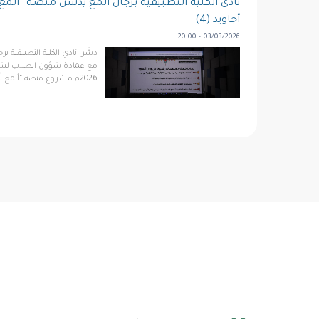
نادي الكلية التطبيقية برجال ألمع يُدشِّن منصة “ألمع
أجاويد (4)
03/03/2026 - 20:00
دشّن نادي الكلية التطبيقية برج
2026م مشروع منصة “ألمع تُرى” الرقمية في مركز زو