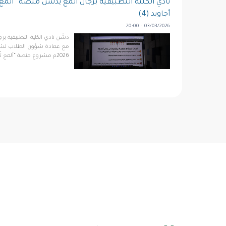
نادي الكلية التطبيقية برجال ألمع يُدشِّن منصة “ألمع
أجاويد (4)
03/03/2026 - 20:00
دشّن نادي الكلية التطبيقية برج
2026م مشروع منصة “ألمع تُرى” الرقمية في مركز زو