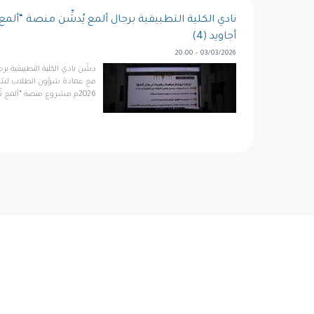
نادي الكلية التطبيقية برجال ألمع يُدشِّن منصة “ألمع
أجاويد (4)
03/03/2026 - 20:00
دشّن نادي الكلية التطبيقية برج
2026م مشروع منصة “ألمع تُرى” الرقمية في مركز زو