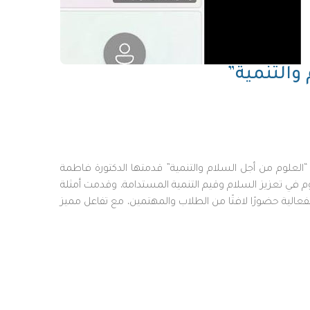
والتنمية”
لد، بالتعاون مع عمادة شؤون الطلاب، يوم الثلاثاء 11 نوفمبر 2025م، محاضرة بعنوان “العلوم من أجل السلام والتنمية” قدمتها الدكتورة فاطمة
في تمام الساعة 7 مساءً. ركّزت المحاضرة على دور العلوم في تعزيز السلام وقيم التنمية المستدامة، وقدمت أمثلة
فعالية حضورًا لافتًا من الطلاب والمهتمين، مع تفاعل مميز