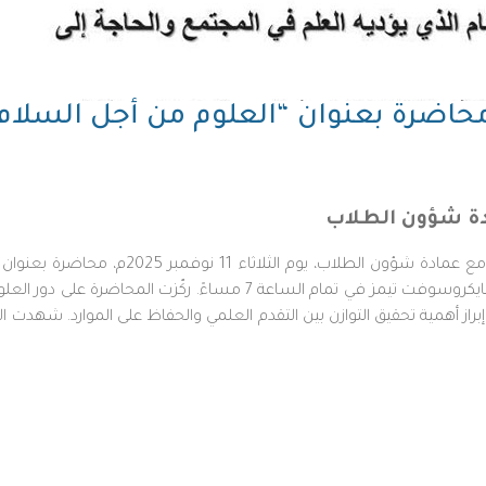
حاضرة بعنوان “العلوم من أجل السلام 
دة شؤون الطلاب
نظّم نادي الاستدامة المركزي بجامعة الملك خا
أحمد آل سعيد، أستاذ مشارك في كلية العلوم، عبر منصة مايكروسوفت تيمز 
ز أهمية تحقيق التوازن بين التقدم العلمي والحفاظ على الموارد. شهدت ال