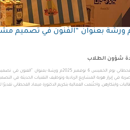
قيم ورشة بعنوان “الفنون في تصميم مش
دة شؤون الطلاب
أقام نادي ريادة الأعمال المركزي برئاسة الدكتورة مشاعل القحطاني ي
لبات وابتكارهن، واختُتمت الفعالية بتكريم الدكتورة ميعاد القحطاني تقديرًا