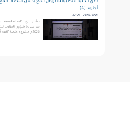
نادي الكلية التطبيقية برجال ألمع يُدشِّن منصة “ألمع
أجاويد (4)
03/03/2026 - 20:00
دشّن نادي الكلية التطبيقية برج
2026م مشروع منصة “ألمع تُرى” الرقمية في مركز زو