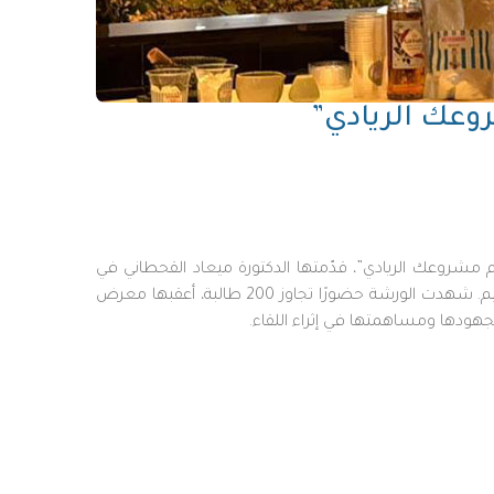
روعك الريادي”
وم الخميس 6 نوفمبر 2025م ورشة بعنوان “الفنون في تصميم مشروعك الريادي”، قدّمتها الدكتورة ميعاد القحطاني في
مجمع القريقر، تناولت خلالها أثر الفنون والألوان والعناصر البصرية في إبراز هوية المشاريع الريادية وتوظيف التقنيات الحديثة في التصميم. شهدت الورشة حضورًا تجاوز 200 طالبة، أعقبها معرض
 لجهودها ومساهمتها في إثراء اللقاء.